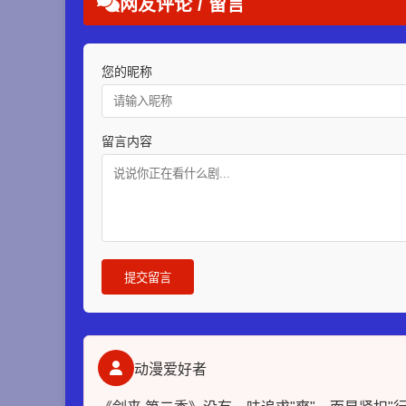
网友评论 / 留言
您的昵称
留言内容
提交留言
动漫爱好者