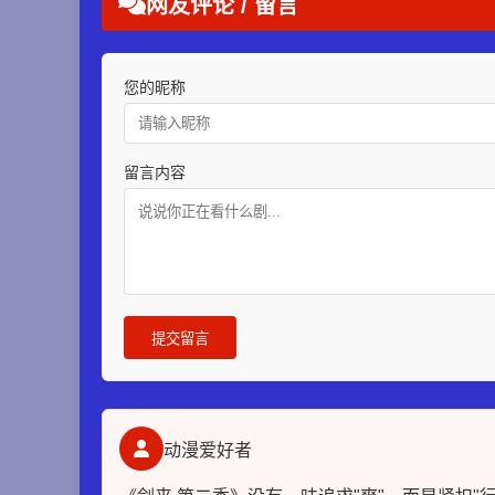
网友评论 / 留言
您的昵称
留言内容
提交留言
动漫爱好者